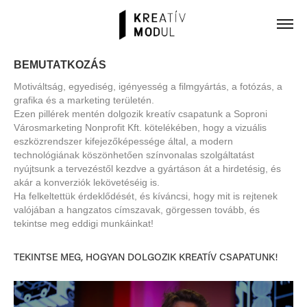
BEMUTATKOZÁS
Motiváltság, egyediség, igényesség a filmgyártás, a fotózás, a
grafika és a marketing területén.
Ezen pillérek mentén dolgozik kreatív csapatunk a Soproni
Városmarketing Nonprofit Kft. kötelékében, hogy a vizuális
eszközrendszer kifejezőképessége által, a modern
technológiának köszönhetően színvonalas szolgáltatást
nyújtsunk a tervezéstől kezdve a gyártáson át a hirdetésig, és
akár a konverziók lekövetéséig is.
Ha felkeltettük érdeklődését, és kíváncsi, hogy mit is rejtenek
valójában a hangzatos címszavak, görgessen tovább, és
TEKINTSE MEG, HOGYAN DOLGOZIK KREATÍV CSAPATUNK!